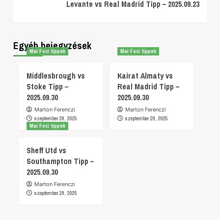
Levante vs Real Madrid Tipp – 2025.09.23
Egyéb bejegyzések
Mai Foci tippek
Mai Foci tippek
Middlesbrough vs
Kairat Almaty vs
Stoke Tipp –
Real Madrid Tipp –
2025.09.30
2025.09.30
Marton Ferenczi
Marton Ferenczi
szeptember 29, 2025
szeptember 29, 2025
Mai Foci tippek
Sheff Utd vs
Southampton Tipp –
2025.09.30
Marton Ferenczi
szeptember 29, 2025