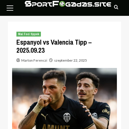
Skip
Primary
to
Menu
content
Mai Foci tippek
Espanyol vs Valencia Tipp –
2025.09.23
Marton Ferenczi
szeptember 22, 2025