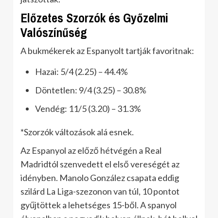
Előzetes Szorzók és Győzelmi
Valószínűség
A bukmékerek az Espanyolt tartják favoritnak:
Hazai: 5/4 (2.25) – 44.4%
Döntetlen: 9/4 (3.25) – 30.8%
Vendég: 11/5 (3.20) – 31.3%
*Szorzók változások alá esnek.
Az Espanyol az előző hétvégén a Real
Madridtól szenvedett el első vereségét az
idényben. Manolo González csapata eddig
szilárd La Liga-szezonon van túl, 10 pontot
gyűjtöttek a lehetséges 15-ből. A spanyol