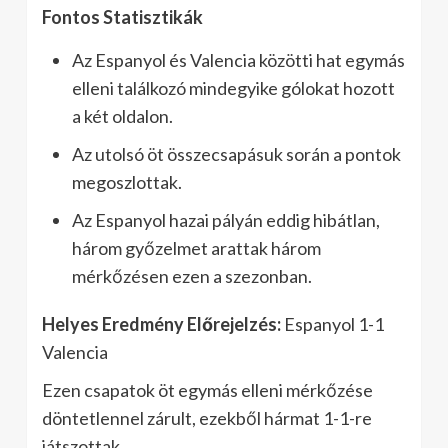
Fontos Statisztikák
Az Espanyol és Valencia közötti hat egymás
elleni találkozó mindegyike gólokat hozott
a két oldalon.
Az utolsó öt összecsapásuk során a pontok
megoszlottak.
Az Espanyol hazai pályán eddig hibátlan,
három győzelmet arattak három
mérkőzésen ezen a szezonban.
Helyes Eredmény Előrejelzés:
Espanyol 1-1
Valencia
Ezen csapatok öt egymás elleni mérkőzése
döntetlennel zárult, ezekből hármat 1-1-re
játszottak.