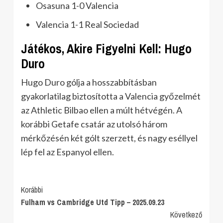
Osasuna 1-0 Valencia
Valencia 1-1 Real Sociedad
Játékos, Akire Figyelni Kell: Hugo
Duro
Hugo Duro gólja a hosszabbításban
gyakorlatilag biztosította a Valencia győzelmét
az Athletic Bilbao ellen a múlt hétvégén. A
korábbi Getafe csatár az utolsó három
mérkőzésén két gólt szerzett, és nagy eséllyel
lép fel az Espanyol ellen.
Post
Korábbi
Fulham vs Cambridge Utd Tipp – 2025.09.23
Navigation
Következő