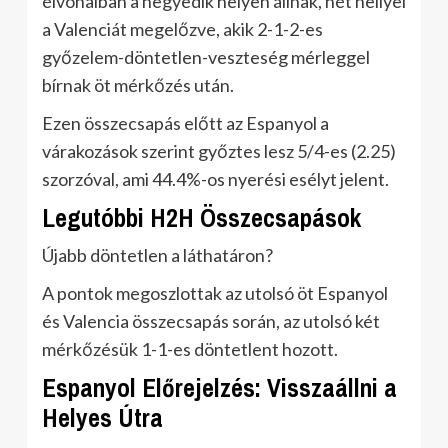
élvonalban a negyedik helyen állnak, hét hellyel
a Valenciát megelőzve, akik 2-1-2-es
győzelem-döntetlen-veszteség mérleggel
bírnak öt mérkőzés után.
Ezen összecsapás előtt az Espanyol a
várakozások szerint győztes lesz 5/4-es (2.25)
szorzóval, ami 44.4%-os nyerési esélyt jelent.
Legutóbbi H2H Összecsapások
Újabb döntetlen a láthatáron?
A pontok megoszlottak az utolsó öt Espanyol
és Valencia összecsapás során, az utolsó két
mérkőzésük 1-1-es döntetlent hozott.
Espanyol Előrejelzés: Visszaállni a
Helyes Útra