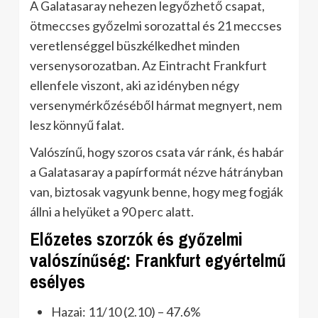
A Galatasaray nehezen legyőzhető csapat,
ötmeccses győzelmi sorozattal és 21 meccses
veretlenséggel büszkélkedhet minden
versenysorozatban. Az Eintracht Frankfurt
ellenfele viszont, aki az idényben négy
versenymérkőzéséből hármat megnyert, nem
lesz könnyű falat.
Valószínű, hogy szoros csata vár ránk, és habár
a Galatasaray a papírformát nézve hátrányban
van, biztosak vagyunk benne, hogy meg fogják
állni a helyüket a 90 perc alatt.
Előzetes szorzók és győzelmi
valószínűség: Frankfurt egyértelmű
esélyes
Hazai: 11/10 (2.10) – 47.6%