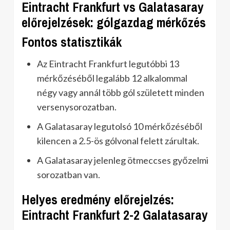
Eintracht Frankfurt vs Galatasaray
előrejelzések: gólgazdag mérkőzés
Fontos statisztikák
Az Eintracht Frankfurt legutóbbi 13
mérkőzéséből legalább 12 alkalommal
négy vagy annál több gól született minden
versenysorozatban.
A Galatasaray legutolsó 10 mérkőzéséből
kilencen a 2.5-ös gólvonal felett zárultak.
A Galatasaray jelenleg ötmeccses győzelmi
sorozatban van.
Helyes eredmény előrejelzés:
Eintracht Frankfurt 2-2 Galatasaray