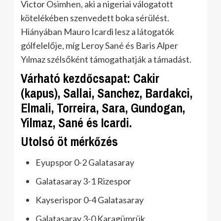
Victor Osimhen, aki a nigeriai válogatott
kötelékében szenvedett boka sérülést.
Hiányában Mauro Icardi lesz a látogatók
gólfelelője, míg Leroy Sané és Baris Alper
Yılmaz szélsőként támogathatják a támadást.
Várható kezdőcsapat: Cakir
(kapus), Sallai, Sanchez, Bardakci,
Elmali, Torreira, Sara, Gundogan,
Yilmaz, Sané és Icardi.
Utolsó öt mérkőzés
Eyupspor 0-2 Galatasaray
Galatasaray 3-1 Rizespor
Kayserispor 0-4 Galatasaray
Galatasaray 3-0 Karagümrük