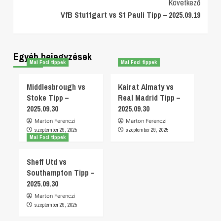
Következő
VfB Stuttgart vs St Pauli Tipp – 2025.09.19
Egyéb bejegyzések
Mai Foci tippek
Mai Foci tippek
Middlesbrough vs
Kairat Almaty vs
Stoke Tipp –
Real Madrid Tipp –
2025.09.30
2025.09.30
Marton Ferenczi
Marton Ferenczi
szeptember 29, 2025
szeptember 29, 2025
Mai Foci tippek
Sheff Utd vs
Southampton Tipp –
2025.09.30
Marton Ferenczi
szeptember 29, 2025