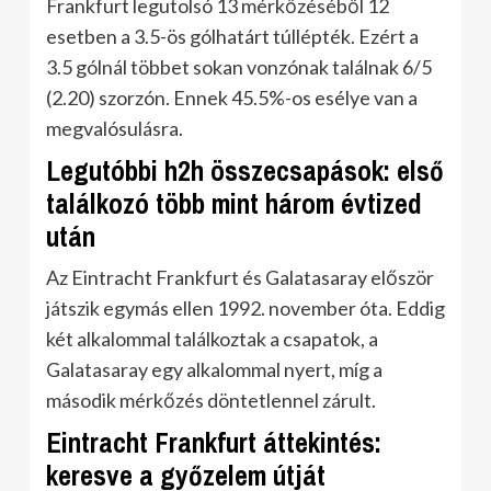
Frankfurt legutolsó 13 mérkőzéséből 12
esetben a 3.5-ös gólhatárt túllépték. Ezért a
3.5 gólnál többet sokan vonzónak találnak 6/5
(2.20) szorzón. Ennek 45.5%-os esélye van a
megvalósulásra.
Legutóbbi h2h összecsapások: első
találkozó több mint három évtized
után
Az Eintracht Frankfurt és Galatasaray először
játszik egymás ellen 1992. november óta. Eddig
két alkalommal találkoztak a csapatok, a
Galatasaray egy alkalommal nyert, míg a
második mérkőzés döntetlennel zárult.
Eintracht Frankfurt áttekintés:
keresve a győzelem útját