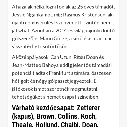
A hazaiak nélkülözni fogják az 25 éves támadót,
Jessic Ngankamot, míg Rasmus Kristensen, aki
újabb combsérülést szenvedett, szintén nem
játszhat. Azonban a 2014-es világbajnoki döntő
gólszerzője, Mario Götze, a sérülése után már
visszatérhet csütörtökön.
A középpályások, Can Uzun, Ritsu Doan és
Jean-Matteo Bahoya eddig jelentős támadási
potenciált adtak Frankfurt számára, összesen
hét gólt és négy gólpasszt jegyeztek. E
játékosok ismét szeretnék megmutatni
tehetségüket a német csapat színeiben.
Várható kezdőcsapat: Zetterer
(kapus), Brown, Collins, Koch,
Theate, Hojlund, Chaibi, Doan,