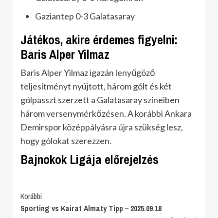
Gaziantep 0-3 Galatasaray
Játékos, akire érdemes figyelni:
Baris Alper Yilmaz
Baris Alper Yilmaz igazán lenyűgöző
teljesítményt nyújtott, három gólt és két
gólpasszt szerzett a Galatasaray színeiben
három versenymérkőzésen. A korábbi Ankara
Demirspor középpályásra újra szükség lesz,
hogy gólokat szerezzen.
Bajnokok Ligája előrejelzés
Post
Korábbi
Sporting vs Kairat Almaty Tipp – 2025.09.18
Navigation