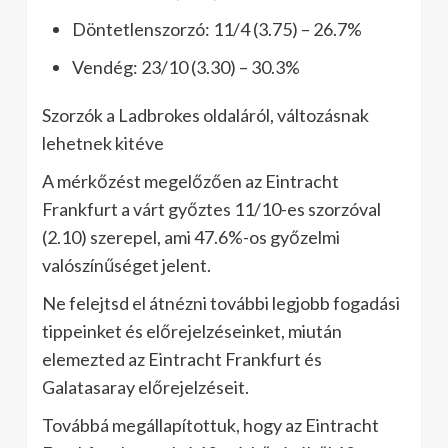
Döntetlenszorzó: 11/4 (3.75) – 26.7%
Vendég: 23/10 (3.30) – 30.3%
Szorzók a Ladbrokes oldaláról, változásnak
lehetnek kitéve
A mérkőzést megelőzően az Eintracht
Frankfurt a várt győztes 11/10-es szorzóval
(2.10) szerepel, ami 47.6%-os győzelmi
valószínűséget jelent.
Ne felejtsd el átnézni további legjobb fogadási
tippeinket és előrejelzéseinket, miután
elemezted az Eintracht Frankfurt és
Galatasaray előrejelzéseit.
Továbbá megállapítottuk, hogy az Eintracht