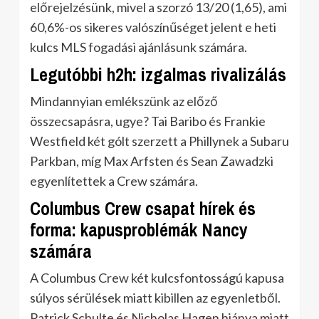
előrejelzésünk, mivel a szorzó 13/20 (1,65), ami
60,6%-os sikeres valószínűséget jelent e heti
kulcs MLS fogadási ajánlásunk számára.
Legutóbbi h2h: izgalmas rivalizálás
Mindannyian emlékszünk az előző
összecsapásra, ugye? Tai Baribo és Frankie
Westfield két gólt szerzett a Phillynek a Subaru
Parkban, míg Max Arfsten és Sean Zawadzki
egyenlítettek a Crew számára.
Columbus Crew csapat hírek és
forma: kapusproblémák Nancy
számára
A Columbus Crew két kulcsfontosságú kapusa
súlyos sérülések miatt kibillen az egyenletből.
Patrick Schulte és Nicholas Hagen hiánya miatt