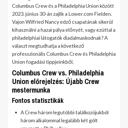
Columbus Crew és a Philadelphia Union között
2023. június 30-án zajlik a Lower.com Fielden.
Vajon Wilfried Nancy edző csapatának sikerül
kihasználni a hazai pálya előnyét, vagy ezúttal a
philadelphiai látogatók diadalmaskodnak? A
választ megtudhatja a következő
professzionális Columbus Crew és Philadelphia
Union fogadási tippjeinkből.
Columbus Crew vs. Philadelphia
Union előrejelzés: Újabb Crew
mestermunka
Fontos statisztikák
A Crew három legutóbbi találkozójukból
három alkalommal legalább két gólt