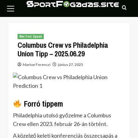
Skip
Primary
to
Menu
content
Mai Foci tippek
Columbus Crew vs Philadelphia
Union Tipp – 2025.06.29
Marton Ferenczi
június 27, 2025
Forró tippem
Philadelphia utolsó győzelme a Columbus
Crew ellen 2023. február 26-án történt.
A közelgő keleti konferenciás összecsapás a