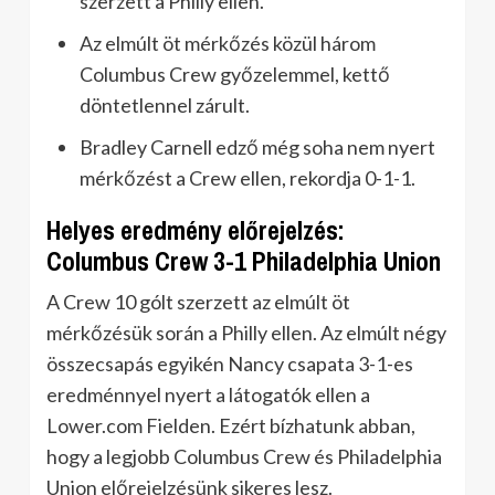
szerzett a Philly ellen.
Az elmúlt öt mérkőzés közül három
Columbus Crew győzelemmel, kettő
döntetlennel zárult.
Bradley Carnell edző még soha nem nyert
mérkőzést a Crew ellen, rekordja 0-1-1.
Helyes eredmény előrejelzés:
Columbus Crew 3-1 Philadelphia Union
A Crew 10 gólt szerzett az elmúlt öt
mérkőzésük során a Philly ellen. Az elmúlt négy
összecsapás egyikén Nancy csapata 3-1-es
eredménnyel nyert a látogatók ellen a
Lower.com Fielden. Ezért bízhatunk abban,
hogy a legjobb Columbus Crew és Philadelphia
Union előrejelzésünk sikeres lesz.