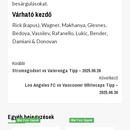
besárgulásokat.
Várható kezdő
Rick (kapus), Wagner, Makhanya, Glesnes,
Bedoya, Vassilev, Rafanello, Lukic, Bender,
Damiani & Donovan
Post
Korábbi
Stromsgodset vs Valerenga Tipp – 2025.06.28
Navigation
Következő
Los Angeles FC vs Vancouver Whitecaps Tipp –
2025.06.30
Egyéb bejegyzések
Mai Foci tippek
Mai Foci tippek