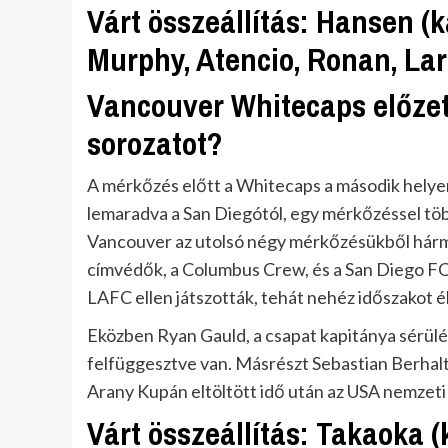
Várt összeállítás: Hansen (
Murphy, Atencio, Ronan, Lar
Vancouver Whitecaps előzete
sorozatot?
A mérkőzés előtt a Whitecaps a második helyen
lemaradva a San Diegótól, egy mérkőzéssel töb
Vancouver az utolsó négy mérkőzésükből hármat
címvédők, a Columbus Crew, és a San Diego FC 
LAFC ellen játszották, tehát nehéz időszakot 
Eközben Ryan Gauld, a csapat kapitánya sérülé
felfüggesztve van. Másrészt Sebastian Berhalt
Arany Kupán eltöltött idő után az USA nemzeti
Várt összeállítás: Takaoka (