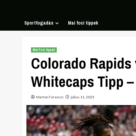
Skip
to
content
Sportfogadás
Mai foci tippek
Mai Foci tippek
Colorado Rapids
Whitecaps Tipp –
Marton Ferenczi
július 11, 2025