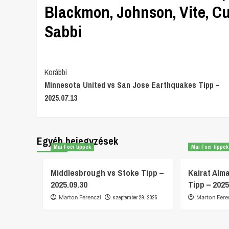
Blackmon, Johnson, Vite, Cu
Sabbi
Post
Korábbi
Minnesota United vs San Jose Earthquakes Tipp –
Navigation
2025.07.13
Egyéb bejegyzések
Mai Foci tippek
Mai Foci tippek
Middlesbrough vs Stoke Tipp –
Kairat Alm
2025.09.30
Tipp – 2025
Marton Ferenczi
szeptember 29, 2025
Marton Fere