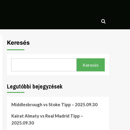
Keresés
Keresés
Legutóbbi bejegyzések
Middlesbrough vs Stoke Tipp – 2025.09.30
Kairat Almaty vs Real Madrid Tipp –
2025.09.30