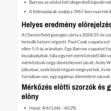
Barrow az utolsó hét idegenbeli bajnoki mé
A Kékmadarak utoljára 1967-ben nyertek li
Helyes eredmény elôrejelzés
A Chesterfield gyengén zárta a 2024/25-ös sze
hetedik helyen végzett. Paul Cook csapata ezt
ellen 5-0-ás arányban. Egy Barrow csapatot fog
kiszabadultak, hála egy hét mérkőzésből álló v
mérkőzésük négy döntetlennel zárult. Andy Wh
júliusban, ezek közül négyet megnyertek, és ke
formában van, egy izgalmas döntetlent várun
Mérkőzés elôtti szorzók és 
elôny
Hazai: 4/6 (1.66) – 60.2%