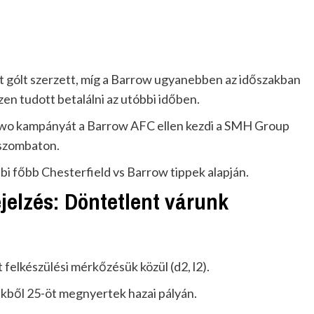
t gólt szerzett, míg a Barrow ugyanebben az időszakban
en tudott betalálni az utóbbi időben.
Two kampányát a Barrow AFC ellen kezdi a SMH Group
 szombaton.
i főbb Chesterfield vs Barrow tippek alapján.
ejelzés: Döntetlent várunk
felkészülési mérkőzésük közül (d2, l2).
kből 25-öt megnyertek hazai pályán.