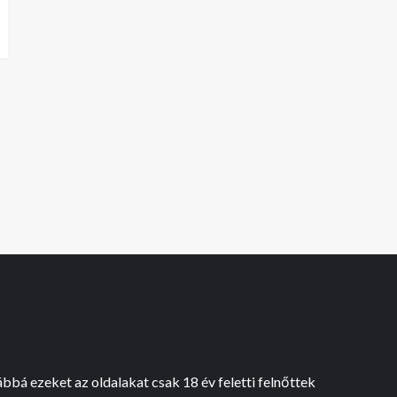
bbá ezeket az oldalakat csak 18 év feletti felnőttek