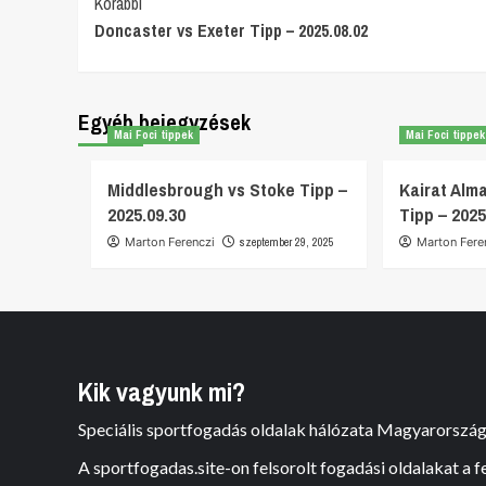
Post
Korábbi
Doncaster vs Exeter Tipp – 2025.08.02
Navigation
Egyéb bejegyzések
Mai Foci tippek
Mai Foci tippek
Middlesbrough vs Stoke Tipp –
Kairat Alm
2025.09.30
Tipp – 2025
Marton Ferenczi
szeptember 29, 2025
Marton Fere
Kik vagyunk mi?
Speciális sportfogadás oldalak hálózata Magyarorszá
A sportfogadas.site-on felsorolt fogadási oldalakat a 