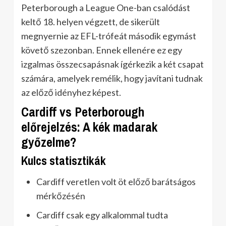
Peterborough a League One-ban csalódást
keltő 18. helyen végzett, de sikerült
megnyernie az EFL-trófeát második egymást
követő szezonban. Ennek ellenére ez egy
izgalmas összecsapásnak ígérkezik a két csapat
számára, amelyek remélik, hogy javítani tudnak
az előző idényhez képest.
Cardiff vs Peterborough
előrejelzés: A kék madarak
győzelme?
Kulcs statisztikák
Cardiff veretlen volt öt előző barátságos
mérkőzésén
Cardiff csak egy alkalommal tudta