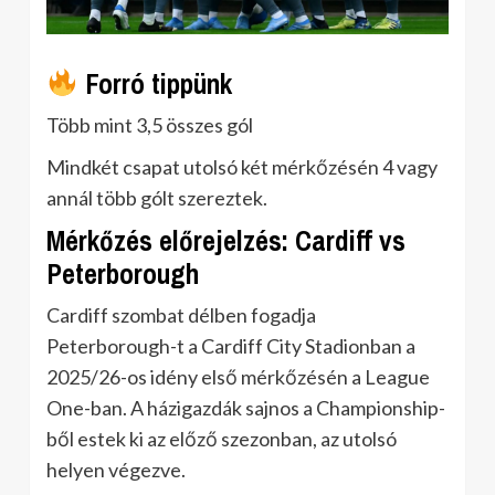
Forró tippünk
Több mint 3,5 összes gól
Mindkét csapat utolsó két mérkőzésén 4 vagy
annál több gólt szereztek.
Mérkőzés előrejelzés: Cardiff vs
Peterborough
Cardiff szombat délben fogadja
Peterborough-t a Cardiff City Stadionban a
2025/26-os idény első mérkőzésén a League
One-ban. A házigazdák sajnos a Championship-
ből estek ki az előző szezonban, az utolsó
helyen végezve.