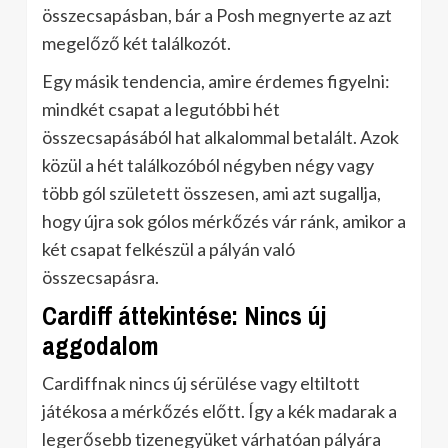
összecsapásban, bár a Posh megnyerte az azt
megelőző két találkozót.
Egy másik tendencia, amire érdemes figyelni:
mindkét csapat a legutóbbi hét
összecsapásából hat alkalommal betalált. Azok
közül a hét találkozóból négyben négy vagy
több gól született összesen, ami azt sugallja,
hogy újra sok gólos mérkőzés vár ránk, amikor a
két csapat felkészül a pályán való
összecsapásra.
Cardiff áttekintése: Nincs új
aggodalom
Cardiffnak nincs új sérülése vagy eltiltott
játékosa a mérkőzés előtt. Így a kék madarak a
legerősebb tizenegyüket várhatóan pályára