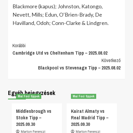
Blackmore (kapus); Johnston, Katongo,
Nevett, Mills; Edun, O’Brien-Brady, De
Havilland, Odoh; Conn-Clarke & Lindgren.
Post
Korábbi
Cambridge Utd vs Cheltenham Tipp – 2025.08.02
Navigation
Következő
Blackpool vs Stevenage Tipp – 2025.08.02
Egyéb bejegyzések
Mai Foci tippek
Mai Foci tippek
Middlesbrough vs
Kairat Almaty vs
Stoke Tipp –
Real Madrid Tipp –
2025.09.30
2025.09.30
Marton Ferenczi
Marton Ferenczi