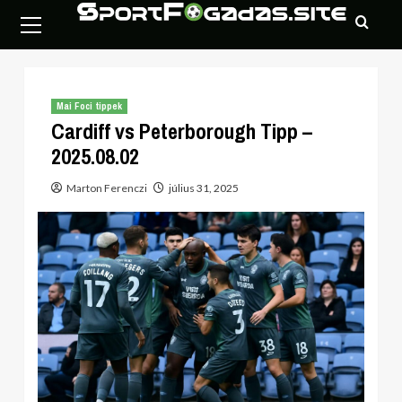
Skip
Primary
to
Menu
content
Mai Foci tippek
Cardiff vs Peterborough Tipp –
2025.08.02
Marton Ferenczi
július 31, 2025