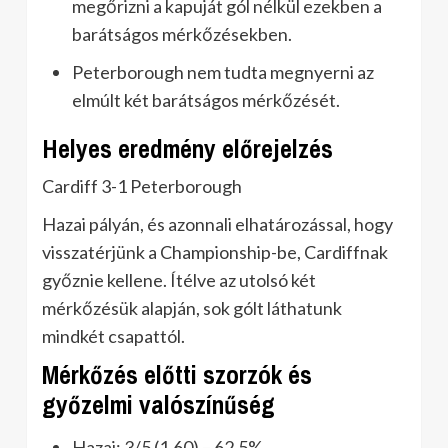
megőrizni a kapuját gól nélkül ezekben a
barátságos mérkőzésekben.
Peterborough nem tudta megnyerni az
elmúlt két barátságos mérkőzését.
Helyes eredmény előrejelzés
Cardiff 3-1 Peterborough
Hazai pályán, és azonnali elhatározással, hogy
visszatérjünk a Championship-be, Cardiffnak
győznie kellene. Ítélve az utolsó két
mérkőzésük alapján, sok gólt láthatunk
mindkét csapattól.
Mérkőzés előtti szorzók és
győzelmi valószínűség
Hazai: 3/5 (1.60) – 62,5%