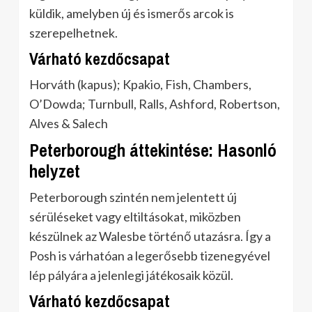
küldik, amelyben új és ismerős arcok is
szerepelhetnek.
Várható kezdőcsapat
Horváth (kapus); Kpakio, Fish, Chambers,
O’Dowda; Turnbull, Ralls, Ashford, Robertson,
Alves & Salech
Peterborough áttekintése: Hasonló
helyzet
Peterborough szintén nem jelentett új
sérüléseket vagy eltiltásokat, miközben
készülnek az Walesbe történő utazásra. Így a
Posh is várhatóan a legerősebb tizenegyével
lép pályára a jelenlegi játékosaik közül.
Várható kezdőcsapat