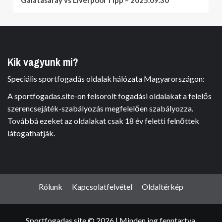
Kik vagyunk mi?
Speciális sportfogadás oldalak hálózata Magyarországon:
A sportfogadas.site-on felsorolt fogadási oldalakat a felelős
szerencsejáték-szabályozás megfelelően szabályozza.
Továbbá ezeket az oldalakat csak 18 év feletti felnőttek
látogathatják.
Rólunk
Kapcsolatfelvétel
Oldaltérkép
Sportfogadas.site © 2026 | Minden jog fenntartva.