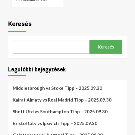
Keresés
Keresés
Legutóbbi bejegyzések
Middlesbrough vs Stoke Tipp – 2025.09.30
Kairat Almaty vs Real Madrid Tipp – 2025.09.30
Sheff Utd vs Southampton Tipp – 2025.09.30
Bristol City vs Ipswich Tipp – 2025.09.30
Galatasaray vs Liverpool Tipp – 2025.09.30