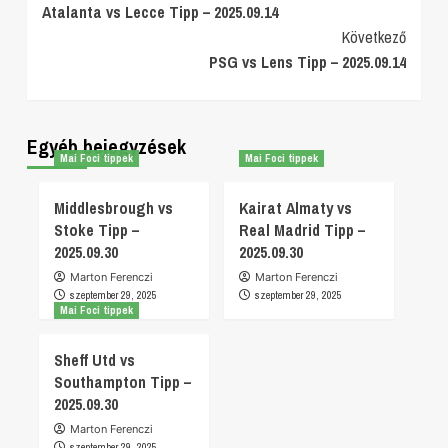
Atalanta vs Lecce Tipp – 2025.09.14
Navigation
Következő
PSG vs Lens Tipp – 2025.09.14
Egyéb bejegyzések
Mai Foci tippek
Mai Foci tippek
Middlesbrough vs
Kairat Almaty vs
Stoke Tipp –
Real Madrid Tipp –
2025.09.30
2025.09.30
Marton Ferenczi
Marton Ferenczi
szeptember 29, 2025
szeptember 29, 2025
Mai Foci tippek
Sheff Utd vs
Southampton Tipp –
2025.09.30
Marton Ferenczi
szeptember 29, 2025