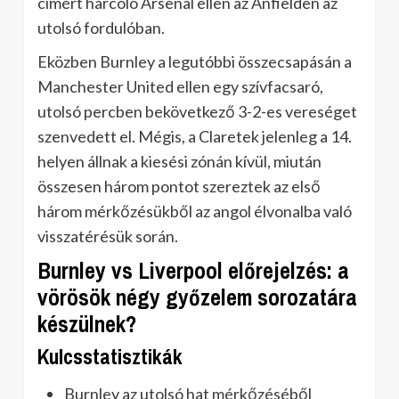
címért harcoló Arsenal ellen az Anfielden az
utolsó fordulóban.
Eközben Burnley a legutóbbi összecsapásán a
Manchester United ellen egy szívfacsaró,
utolsó percben bekövetkező 3-2-es vereséget
szenvedett el. Mégis, a Claretek jelenleg a 14.
helyen állnak a kiesési zónán kívül, miután
összesen három pontot szereztek az első
három mérkőzésükből az angol élvonalba való
visszatérésük során.
Burnley vs Liverpool előrejelzés: a
vörösök négy győzelem sorozatára
készülnek?
Kulcsstatisztikák
Burnley az utolsó hat mérkőzéséből