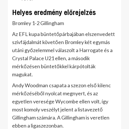
Helyes eredmény előrejelzés
Bromley 1-2 Gillingham
Az EFL kupa büntetőpárbajában elszenvedett
szívfájdalmát követően Bromley két egymás
utáni győzelemmel válaszolt a Harrogate és a
Crystal Palace U21 ellen, a második
mérkőzésen büntetőkkel kárpótolták
magukat.
Andy Woodman csapata a szezon első kilenc
mérkőzéséből nyolcat megnyert, és az
egyetlen veresége Wycombe ellen volt, így
most komoly veszélyt jelent a listavezető
Gillingham számára. A Gillingham is veretlen
ebben a ligaszezonban.