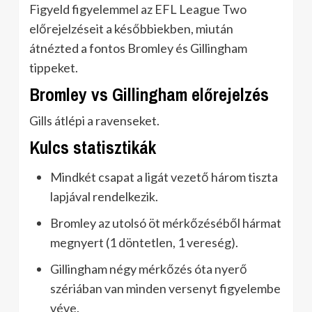
Figyeld figyelemmel az EFL League Two
előrejelzéseit a későbbiekben, miután
átnézted a fontos Bromley és Gillingham
tippeket.
Bromley vs Gillingham előrejelzés
Gills átlépi a ravenseket.
Kulcs statisztikák
Mindkét csapat a ligát vezető három tiszta
lapjával rendelkezik.
Bromley az utolsó öt mérkőzéséből hármat
megnyert (1 döntetlen, 1 vereség).
Gillingham négy mérkőzés óta nyerő
szériában van minden versenyt figyelembe
véve.