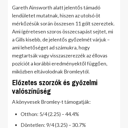
Gareth Ainsworth alatt jelentős támadó
lendületet mutatnak, hiszen az utolsó öt
mérkőzésük során összesen 11 gólt szereztek.
Ami ígéretesen szoros összecsapást sejtet, mi
a Gills kisebb, de jelentős győzelmét várjuk –
ami lehetőséget ad számukra, hogy
megtartsák vagy visszaszerezzék az éllovas
pozíciót a korábbi eredményektől függően,
miközben eltávolodnak Bromleytól.
Előzetes szorzók és győzelmi
valószínűség
A könyvesek Bromley-t támogatják:
Otthon: 5/4 (2.25) – 44.4%
Döntetlen: 9/4 (3.25) – 30.7%