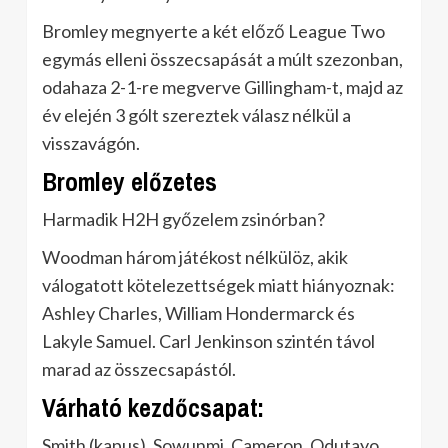
Bromley megnyerte a két előző League Two
egymás elleni összecsapását a múlt szezonban,
odahaza 2-1-re megverve Gillingham-t, majd az
év elején 3 gólt szereztek válasz nélkül a
visszavágón.
Bromley előzetes
Harmadik H2H győzelem zsinórban?
Woodman három játékost nélkülöz, akik
válogatott kötelezettségek miatt hiányoznak:
Ashley Charles, William Hondermarck és
Lakyle Samuel. Carl Jenkinson szintén távol
marad az összecsapástól.
Várható kezdőcsapat:
Smith (kapus), Sowunmi, Cameron, Odutayo,