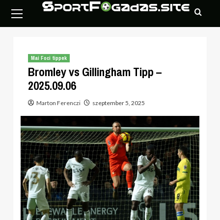
Skip
Primary
to
Menu
content
Mai Foci tippek
Bromley vs Gillingham Tipp –
2025.09.06
Marton Ferenczi
szeptember 5, 2025