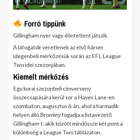
Forró tippünk
Gillingham nyer vagy döntetlent játszik.
A látogatók veretlenek az első három
idegenbeli mérkőzésük során az EFL League
Two idei szezonjában.
Kiemelt mérkőzés
Egy korai szezonbeli címverseny
összecsapására kerül sor a Hayes Lane-en
szombaton, augusztus 6-án, ahol a harmadik
helyen álló Bromley fogadja a listavezető
Gillingham-t, akik között mindössze két pont a
különbség a League Two táblázaton.