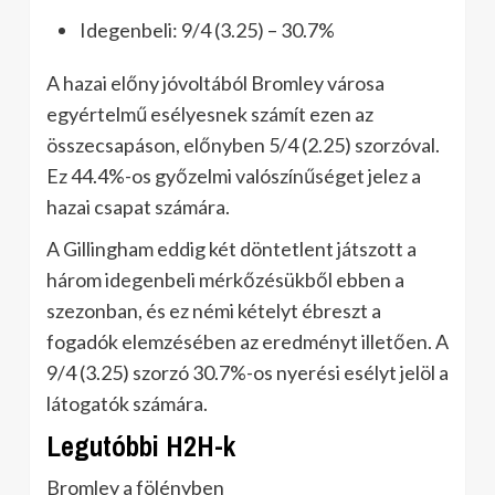
Idegenbeli: 9/4 (3.25) – 30.7%
A hazai előny jóvoltából Bromley városa
egyértelmű esélyesnek számít ezen az
összecsapáson, előnyben 5/4 (2.25) szorzóval.
Ez 44.4%-os győzelmi valószínűséget jelez a
hazai csapat számára.
A Gillingham eddig két döntetlent játszott a
három idegenbeli mérkőzésükből ebben a
szezonban, és ez némi kételyt ébreszt a
fogadók elemzésében az eredményt illetően. A
9/4 (3.25) szorzó 30.7%-os nyerési esélyt jelöl a
látogatók számára.
Legutóbbi H2H-k
Bromley a fölényben