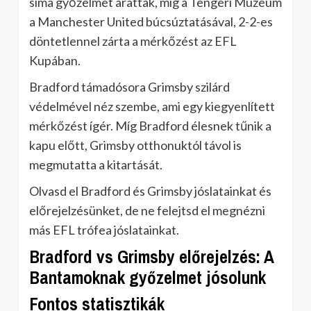
sima győzelmet arattak, míg a Tengeri Múzeum
a Manchester United búcsúztatásával, 2-2-es
döntetlennel zárta a mérkőzést az EFL
Kupában.
Bradford támadósora Grimsby szilárd
védelmével néz szembe, ami egy kiegyenlített
mérkőzést ígér. Míg Bradford élesnek tűnik a
kapu előtt, Grimsby otthonuktól távol is
megmutatta a kitartását.
Olvasd el Bradford és Grimsby jóslatainkat és
előrejelzésünket, de ne felejtsd el megnézni
más EFL trófea jóslatainkat.
Bradford vs Grimsby előrejelzés: A
Bantamoknak győzelmet jósolunk
Fontos statisztikák