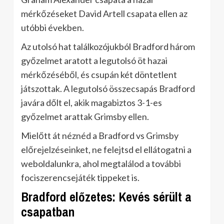
mérkőzéseket David Artell csapata ellen az
utóbbi években.
Az utolsó hat találkozójukból Bradford három
győzelmet aratott a legutolsó öt hazai
mérkőzéséből, és csupán két döntetlent
játszottak. A legutolsó összecsapás Bradford
javára dőlt el, akik magabiztos 3-1-es
győzelmet arattak Grimsby ellen.
Mielőtt át néznéd a Bradford vs Grimsby
előrejelzéseinket, ne felejtsd el ellátogatni a
weboldalunkra, ahol megtalálod a további
fociszerencsejáték tippeket is.
Bradford előzetes: Kevés sérült a
csapatban