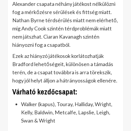
Alexander csapata néhány játékost nélkülözni
fog a mérkőzésre sérülések és fittség miatt.
Nathan Byrne térdsérülés miatt nem elérhető,
míg Andy Cook szintén térdproblémák miatt
nem játszhat. Ciaran Kavanagh szintén
hiányozni fog a csapatból.
Ezek az hiányzó játékosok korlátozhatják
Bradford lehetőségeit, különösen a támadás
terén, de a csapat továbbra is arra törekszik,
hogy jól helyt álljon a hátrányosságok ellenére.
Várható kezdőcsapat:
Walker (kapus), Touray, Halliday, Wright,
Kelly, Baldwin, Metcalfe, Lapslie, Leigh,
Swan & Wright