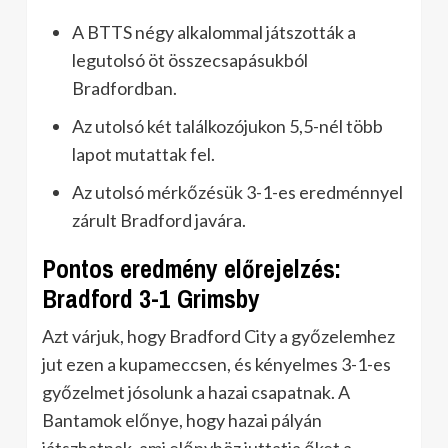
A BTTS négy alkalommal játszották a
legutolsó öt összecsapásukból
Bradfordban.
Az utolsó két találkozójukon 5,5-nél több
lapot mutattak fel.
Az utolsó mérkőzésük 3-1-es eredménnyel
zárult Bradford javára.
Pontos eredmény előrejelzés:
Bradford 3-1 Grimsby
Azt várjuk, hogy Bradford City a győzelemhez
jut ezen a kupameccsen, és kényelmes 3-1-es
győzelmet jósolunk a hazai csapatnak. A
Bantamok előnye, hogy hazai pályán
játszhatnak, ami előnyhöz juttatja őket a