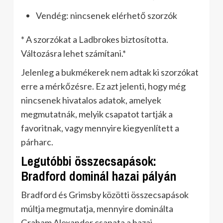
Vendég: nincsenek elérhető szorzók
* A szorzókat a Ladbrokes biztosította.
Változásra lehet számítani.*
Jelenleg a bukmékerek nem adtak ki szorzókat
erre a mérkőzésre. Ez azt jelenti, hogy még
nincsenek hivatalos adatok, amelyek
megmutatnák, melyik csapatot tartják a
favoritnak, vagy mennyire kiegyenlített a
párharc.
Legutóbbi összecsapások:
Bradford dominál hazai pályán
Bradford és Grimsby közötti összecsapások
múltja megmutatja, mennyire dominálta
Graham Alexander csapata a hazai