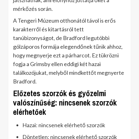
mérkőzés során.
A Tengeri Múzeum otthonától távol is erős
karakterről és kitartásról tett
tanúbizonyságot, de Bradford legutóbbi
gólzáporos formája elegendőnek tűnik ahhoz,
hogy megnyerje ezt a párharcot. Ez tükrözni
fogja a Grimsby ellen eddigi két hazai
találkozójukat, melyből mindkettőt megnyerte
Bradford.
Előzetes szorzók és győzelmi
valószínűség: nincsenek szorzók
elérhetőek
Hazai: nincsenek elérhető szorzók
Döntetlen: nincsenek elérhető szorzók