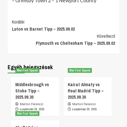
– Grimsby Town 2 – 1 Newport County
Post
Korábbi
Luton vs Barnet Tipp – 2025.09.02
Navigation
Következő
Plymouth vs Cheltenham Tipp – 2025.09.02
Egyéb bejegyzések
Mai Foci tippek
Mai Foci tippek
Middlesbrough vs
Kairat Almaty vs
Stoke Tipp –
Real Madrid Tipp –
2025.09.30
2025.09.30
Marton Ferenczi
Marton Ferenczi
szeptember 29, 2025
szeptember 29, 2025
Mai Foci tippek