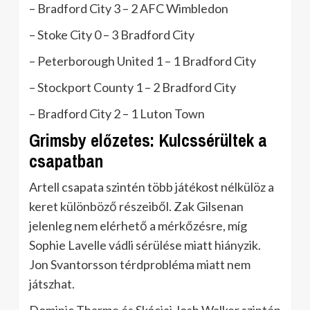
– Bradford City 3 – 2 AFC Wimbledon
– Stoke City 0 – 3 Bradford City
– Peterborough United 1 – 1 Bradford City
– Stockport County 1 – 2 Bradford City
– Bradford City 2 – 1 Luton Town
Grimsby előzetes: Kulcssérültek a
csapatban
Artell csapata szintén több játékost nélkülöz a
keret különböző részeiből. Zak Gilsenan
jelenleg nem elérhető a mérkőzésre, míg
Sophie Lavelle vádli sérülése miatt hiányzik.
Jon Svantorsson térdprobléma miatt nem
játszhat.
Dominic Tharme és Skóciai Josh Walker szintén