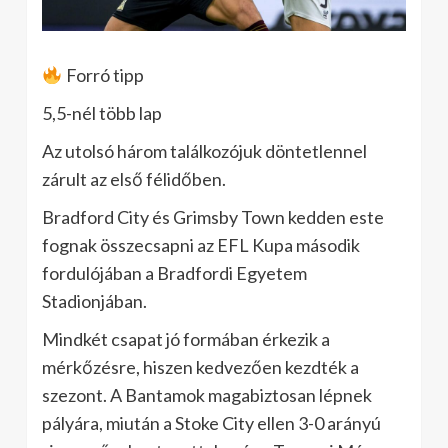
Forró tipp
5,5-nél több lap
Az utolsó három találkozójuk döntetlennel
zárult az első félidőben.
Bradford City és Grimsby Town kedden este
fognak összecsapni az EFL Kupa második
fordulójában a Bradfordi Egyetem
Stadionjában.
Mindkét csapat jó formában érkezik a
mérkőzésre, hiszen kedvezően kezdték a
szezont. A Bantamok magabiztosan lépnek
pályára, miután a Stoke City ellen 3-0 arányú