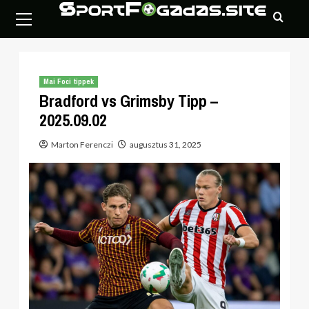
Skip
Primary
to
Menu
content
Mai Foci tippek
Bradford vs Grimsby Tipp –
2025.09.02
Marton Ferenczi
augusztus 31, 2025