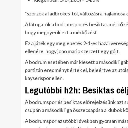
*szorzók a ladbrokes-tól, változásra hajlamosak
A látogatók a bodrumspor és besiktas mérkőzés
hogy megnyerik ezt a mérkőzést.
Ez a játék egy meglepetés 2-1-es hazai vereség
ellenére, hogy joao mario szerzett egy gólt.
A bodrum esetében már kiesett a második ligá
partizán eredményt értek el, beleértve az utols
kayserispor ellen.
Legutóbbi h2h: Besiktas célj
A bodrumspor és besiktas előrejelzésünk azt su
csupán a második liga összecsapása a klubok kö
A bodrumspor az utóbbi években gyorsan mászot