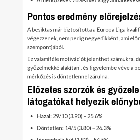
A mérkőzések 76%-a két vagy annál kevese
Pontos eredmény előrejelzé
A besiktas már biztosította a Europa Liga kvali
végezzenek, nem pedig negyedikként, ami előn
szempontjából.
Ez valamiféle motivációt jelenthet számukra, 
győzelmekké alakítani, és figyelembe véve a b
mérkőzés is döntetlennel zárulna.
Előzetes szorzók és győzel
látogatókat helyezik előnyb
Hazai: 29/10 (3.90) – 25.6%
Döntetlen: 14/5 (3.80) – 26.3%
Idegenbeli: 5/6 (1.83) – 54.5%