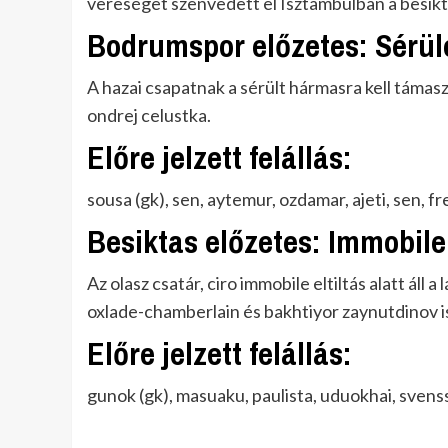
vereséget szenvedett el Isztambulban a besikt
Bodrumspor előzetes: Sérü
A hazai csapatnak a sérült hármasra kell táma
ondrej celustka.
Előre jelzett felállás:
sousa (gk), sen, aytemur, ozdamar, ajeti, sen, f
Besiktas előzetes: Immobile 
Az olasz csatár, ciro immobile eltiltás alatt áll 
oxlade-chamberlain és bakhtiyor zaynutdinov is
Előre jelzett felállás:
gunok (gk), masuaku, paulista, uduokhai, svens