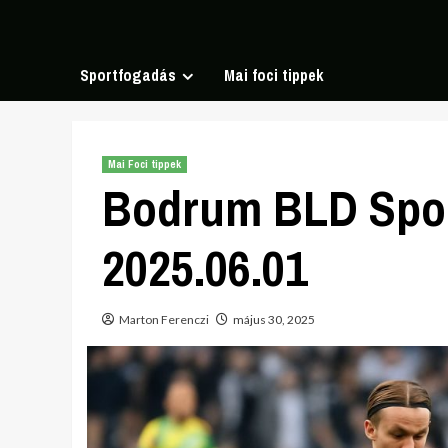
Skip
to
content
Sportfogadás
Mai foci tippek
Mai Foci tippek
Bodrum BLD Spor 
2025.06.01
Marton Ferenczi
május 30, 2025