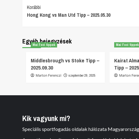
Post
Korábbi
Hong Kong vs Man Utd Tipp – 2025.05.30
Navigation
Egyéb bejegyzések
Mai Foci tippek
Mai Foci tippek
Middlesbrough vs Stoke Tipp –
Kairat Alm
2025.09.30
Tipp – 2025
Marton Ferenczi
szeptember 29, 2025
Marton Fere
Kik vagyunk mi?
Speciális sportfogadás oldalak hálózata Magyarorszá