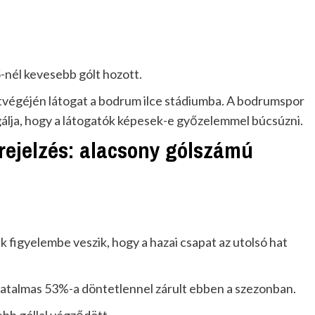
-nél kevesebb gólt hozott.
hétvégéjén látogat a bodrum ilce stádiumba. A bodrumspor
gálja, hogy a látogatók képesek-e győzelemmel búcsúzni.
rejelzés: alacsony gólszámú
k figyelembe veszik, hogy a hazai csapat az utolsó hat
hatalmas 53%-a döntetlennel zárult ebben a szezonban.