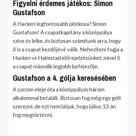
Figyelni érdemes játékos: Simon
Gustafson
A Hacken legfontosabb játékosa? Simon
Gustafson! A csapatkapitány a középpálya
szíve és lelke, és biztosan számítunk arra, hogy
ő is a csapat kezdőjévé válik. Nehezíteni fogja a
Hacken vs Halmstad előrejelzésünket, mivel ő
a csapat második legjobb befejezője.
Gustafson a 4. gólja keresésében
A szezon eleje óta a középpályás három
alkalommal betalált. Biztosan fog még egy gólt
szerezni, de ezt nem látjuk, hogy július 13-án
fog megtörténni.