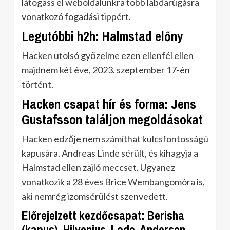
látogass el weboldalunkra több labdarúgásra
vonatkozó fogadási tippért.
Legutóbbi h2h: Halmstad előny
Hacken utolsó győzelme ezen ellenfél ellen
majdnem két éve, 2023. szeptember 17-én
történt.
Hacken csapat hír és forma: Jens
Gustafsson találjon megoldásokat
Hacken edzője nem számíthat kulcsfontosságú
kapusára. Andreas Linde sérült, és kihagyja a
Halmstad ellen zajló meccset. Ugyanez
vonatkozik a 28 éves Brice Wembangomóra is,
aki nemrég izomsérülést szenvedett.
Előrejelzett kezdőcsapat: Berisha
(kapus), Hilvenius, Lode, Andersen,