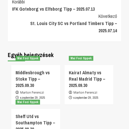
Post
Korábbi
IFK Goteborg vs Elfsborg Tipp – 2025.07.13
Navigation
Következő
St. Louis City SC vs Portland Timbers Tipp –
2025.07.14
Egyéb bejegyzések
Mai Foci tippek
Mai Foci tippek
Middlesbrough vs
Kairat Almaty vs
Stoke Tipp –
Real Madrid Tipp –
2025.09.30
2025.09.30
Marton Ferenczi
Marton Ferenczi
szeptember 29, 2025
szeptember 29, 2025
Mai Foci tippek
Sheff Utd vs
Southampton Tipp –