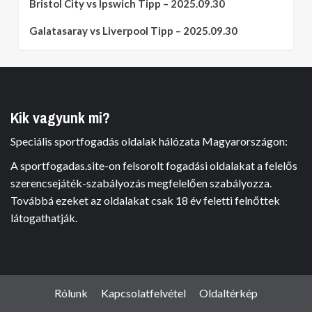
Bristol City vs Ipswich Tipp – 2025.09.30
Galatasaray vs Liverpool Tipp – 2025.09.30
Kik vagyunk mi?
Speciális sportfogadás oldalak hálózata Magyarországon:
A sportfogadas.site-on felsorolt fogadási oldalakat a felelős
szerencsejáték-szabályozás megfelelően szabályozza.
Továbbá ezeket az oldalakat csak 18 év feletti felnőttek
látogathatják.
Rólunk
Kapcsolatfelvétel
Oldaltérkép