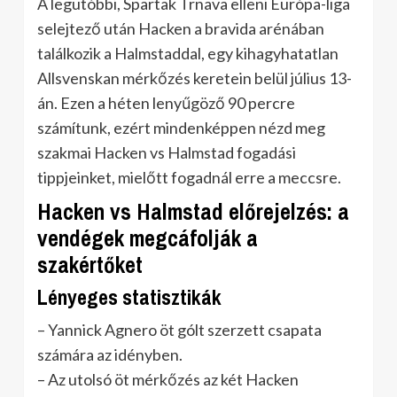
A legutóbbi, Spartak Trnava elleni Európa-liga
selejtező után Hacken a bravida arénában
találkozik a Halmstaddal, egy kihagyhatatlan
Allsvenskan mérkőzés keretein belül július 13-
án. Ezen a héten lenyűgöző 90 percre
számítunk, ezért mindenképpen nézd meg
szakmai Hacken vs Halmstad fogadási
tippjeinket, mielőtt fogadnál erre a meccsre.
Hacken vs Halmstad előrejelzés: a
vendégek megcáfolják a
szakértőket
Lényeges statisztikák
– Yannick Agnero öt gólt szerzett csapata
számára az idényben.
– Az utolsó öt mérkőzés az két Hacken