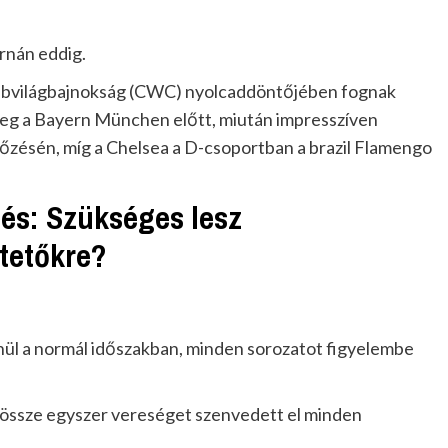
ornán eddig.
klubvilágbajnokság (CWC) nyolcaddöntőjében fognak
meg a Bayern München előtt, miután impresszíven
őzésén, míg a Chelsea a D-csoportban a brazil Flamengo
zés: Szükséges lesz
tetőkre?
enül a normál időszakban, minden sorozatot figyelembe
össze egyszer vereséget szenvedett el minden