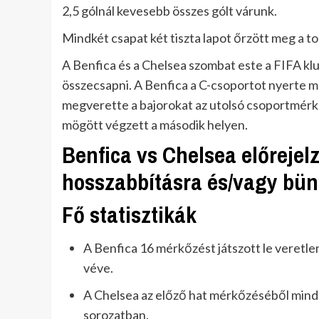
2,5 gólnál kevesebb összes gólt várunk.
Mindkét csapat két tiszta lapot őrzött meg a t
A Benfica és a Chelsea szombat este a FIFA 
összecsapni. A Benfica a C-csoportot nyerte 
megverette a bajorokat az utolsó csoportmérk
mögött végzett a második helyen.
Benfica vs Chelsea előrejel
hosszabbításra és/vagy bün
Fő statisztikák
A Benfica 16 mérkőzést játszott le veretl
véve.
A Chelsea az előző hat mérkőzéséből mind
sorozatban.