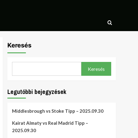
Keresés
Keresés
Legutóbbi bejegyzések
Middlesbrough vs Stoke Tipp – 2025.09.30
Kairat Almaty vs Real Madrid Tipp –
2025.09.30