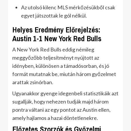
Az utolsó kilenc MLS mérkőzésükből csak
egyet játszottak le gól nélkül.
Helyes Eredmény Előrejelzés:
Austin 1-1 New York Red Bulls
A New York Red Bulls eddig némileg
meggyőzőbb teljesítményt nyújtott az
idényben, különösen a támadósorban, és jó
formát mutatnak be, miután három győzelmet
arattak zsinórban.
Ugyanakkor gyenge idegenbeli statisztikáik azt
sugallják, hogy nehezen tudják majd három
pontra váltani az egy pontot az Austin ellen,
amely hajlamos a hazai döntetlenekre.
Előzetes Szorzók és Győzelmi