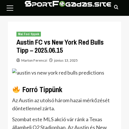
Skip
Primary
to
Menu
content
Mai Foci tippek
Austin FC vs New York Red Bulls
Tipp – 2025.06.15
Marton Ferenczi
június 13, 2025
Forró Tippünk
Az Austin az utolsó három hazai mérkőzését
döntetlennel zárta.
Szombat este MLS akció vár ránk a Texas
állambeli Q2 Stadionban. Az Austin és New