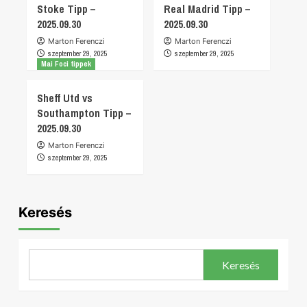
Stoke Tipp –
Real Madrid Tipp –
2025.09.30
2025.09.30
Marton Ferenczi
Marton Ferenczi
szeptember 29, 2025
szeptember 29, 2025
Mai Foci tippek
Sheff Utd vs
Southampton Tipp –
2025.09.30
Marton Ferenczi
szeptember 29, 2025
Keresés
Keresés