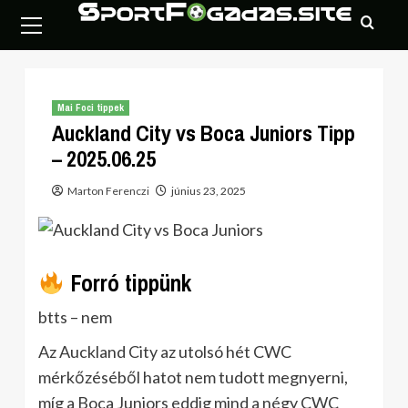
Skip
Primary
to
Menu
content
Mai Foci tippek
Auckland City vs Boca Juniors Tipp
– 2025.06.25
Marton Ferenczi
június 23, 2025
Forró tippünk
btts – nem
Az Auckland City az utolsó hét CWC
mérkőzéséből hatot nem tudott megnyerni,
míg a Boca Juniors eddig mind a négy CWC