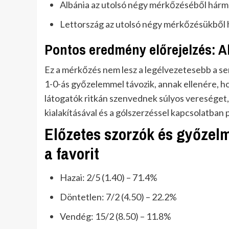
Albánia az utolsó négy mérkőzéséből hárm
Lettország az utolsó négy mérkőzésükből 
Pontos eredmény előrejelzés: A
Ez a mérkőzés nem lesz a legélvezetesebb a se
1-0-ás győzelemmel távozik, annak ellenére, 
látogatók ritkán szenvednek súlyos vereséget, 
kialakításával és a gólszerzéssel kapcsolatban
Előzetes szorzók és győzelm
a favorit
Hazai: 2/5 (1.40) – 71.4%
Döntetlen: 7/2 (4.50) – 22.2%
Vendég: 15/2 (8.50) – 11.8%