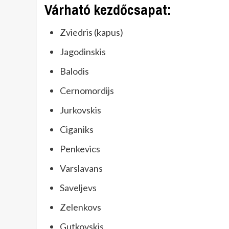
Várható kezdőcsapat:
Zviedris (kapus)
Jagodinskis
Balodis
Cernomordijs
Jurkovskis
Ciganiks
Penkevics
Varslavans
Saveljevs
Zelenkovs
Gutkovskis