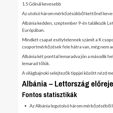
1.5 Gólnál kevesebb
Az utolsó három mérkőzésükből kettőnél keves
Albánia kedden, szeptember 9-én találkozik Let
Európában.
Mindkét csapat esélytelennek számít a K csopo
csoportmérkőzések fele hátra van, még nem ad
Albánia két ponttal lemaradva jön a második he
lemarad tőlük.
A világbajnoki selejtezők tippjei között nézd m
Albánia – Lettország előrej
Fontos statisztikák
Az Albánia legutolsó három mérkőzéséből k