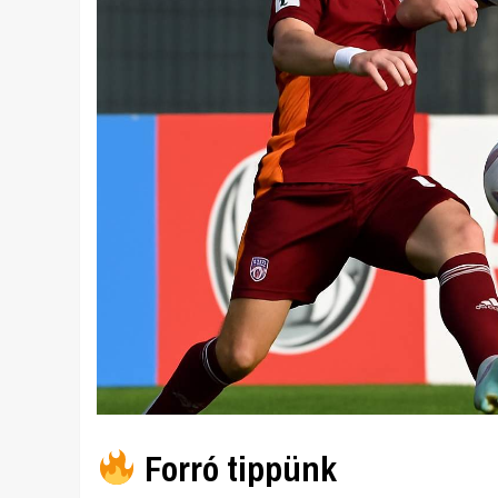
Forró tippünk