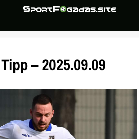
 Tipp – 2025.09.09