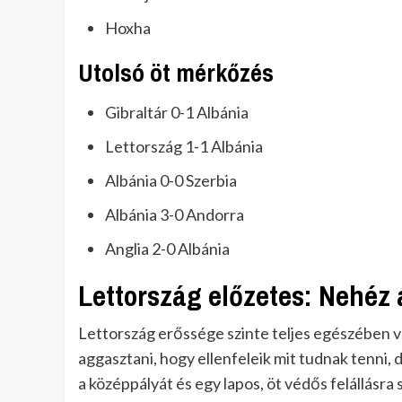
Hoxha
Utolsó öt mérkőzés
Gibraltár 0-1 Albánia
Lettország 1-1 Albánia
Albánia 0-0 Szerbia
Albánia 3-0 Andorra
Anglia 2-0 Albánia
Lettország előzetes: Nehéz 
Lettország erőssége szinte teljes egészében 
aggasztani, hogy ellenfeleik mit tudnak tenni,
a középpályát és egy lapos, öt védős felállásra