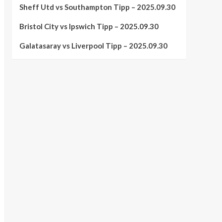
Sheff Utd vs Southampton Tipp – 2025.09.30
Bristol City vs Ipswich Tipp – 2025.09.30
Galatasaray vs Liverpool Tipp – 2025.09.30