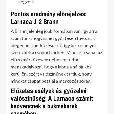
végzett.
Pontos eredmény előrejelzés:
Larnaca 1-2 Brann
A Brann jelenleg jobb formában van, így arra
számítunk, hogy ismét győztesen távoznak
idegenbeli mérkőzésükről, így biztos helyet
szereznek a csoportkörben. Mindkét csapat az
előző mérkőzésein nehezen tudta
megakadályozni, hogy a labda a hálójukba
kerüljön, ezért valószínűnek tartjuk, hogy
mindkét csapat betalál a mérkőzés során.
Előzetes esélyek és győzelmi
valószínűség: A Larnaca számít
kedvencnek a bukmékerek
szemében