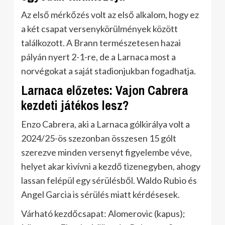
Az első mérkőzés volt az első alkalom, hogy ez
a két csapat versenykörülmények között
találkozott. A Brann természetesen hazai
pályán nyert 2-1-re, de a Larnaca most a
norvégokat a saját stadionjukban fogadhatja.
Larnaca előzetes: Vajon Cabrera
kezdeti játékos lesz?
Enzo Cabrera, aki a Larnaca gólkirálya volt a
2024/25-ös szezonban összesen 15 gólt
szerezve minden versenyt figyelembe véve,
helyet akar kivívni a kezdő tizenegyben, ahogy
lassan felépül egy sérülésből. Waldo Rubio és
Angel Garcia is sérülés miatt kérdésesek.
Várható kezdőcsapat: Alomerovic (kapus);