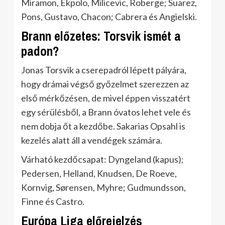
Miramon, Ekpolo, Milicevic, Roberge; Suarez,
Pons, Gustavo, Chacon; Cabrera és Angielski.
Brann előzetes: Torsvik ismét a
padon?
Jonas Torsvik a cserepadról lépett pályára,
hogy drámai végső győzelmet szerezzen az
első mérkőzésen, de mivel éppen visszatért
egy sérülésből, a Brann óvatos lehet vele és
nem dobja őt a kezdőbe. Sakarias Opsahl is
kezelés alatt áll a vendégek számára.
Várható kezdőcsapat: Dyngeland (kapus);
Pedersen, Helland, Knudsen, De Roeve,
Kornvig, Sørensen, Myhre; Gudmundsson,
Finne és Castro.
Európa Liga előrejelzés