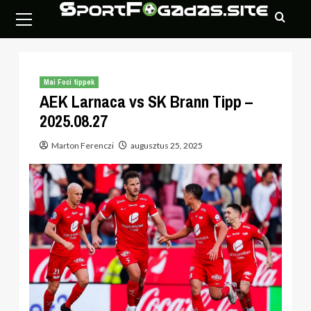
Skip
Primary
to
Menu
content
Mai Foci tippek
AEK Larnaca vs SK Brann Tipp –
2025.08.27
Marton Ferenczi
augusztus 25, 2025