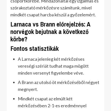
csoportkörébe. Mindazonáltal egy izgalmas és
szórakoztató mérkőzésre számítunk, mivel
mindkét csapat harcba készül a győzelemért.
Larnaca vs Brann előrejelzés: A
norvégok bejutnak a következő
körbe?
Fontos statisztikák
A Larnaca jelenleg két mérkőzéses
vereségi szériát tudhat maga mögött
minden versenyt figyelembe véve.
A Brann az utolsó öt mérkőzéséből négyet
megnyert.
Mindkét csapat az elmúlt két
mérkőzésében 2-1-es eredménnyel