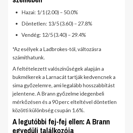
Hazai: 1/1 (2.00) – 50.0%
Döntetlen: 13/5 (3.60) – 27.8%
Vendég: 12/5 (3.40) – 29.4%
*Az esélyek a Ladbrokes-tól, változásra
számíthatunk.
A feltételezett valószínűségek alapján a
bukmékerek a Larnacát tartják kedvencnek a
sima győzelemre, ami legalább hosszabbítást
jelentene. A Brann győzelme idegenbeli
mérkőzésen és a 90 perc elteltével döntetlen
közötti különbség csupán 1.6%.
A legutóbbi fej-fej ellen: A Brann
egyedüli találkozója