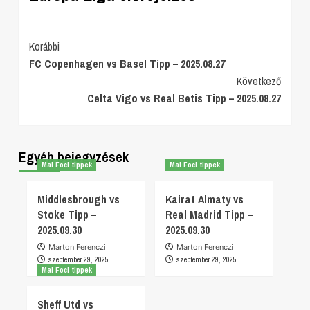
Post
Korábbi
FC Copenhagen vs Basel Tipp – 2025.08.27
Navigation
Következő
Celta Vigo vs Real Betis Tipp – 2025.08.27
Egyéb bejegyzések
Mai Foci tippek
Mai Foci tippek
Middlesbrough vs
Kairat Almaty vs
Stoke Tipp –
Real Madrid Tipp –
2025.09.30
2025.09.30
Marton Ferenczi
Marton Ferenczi
szeptember 29, 2025
szeptember 29, 2025
Mai Foci tippek
Sheff Utd vs