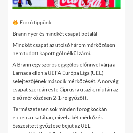
Forró tippünk
Brann nyer és mindkét csapat betalál
Mindkét csapat az utolsó három mérkőzésén
nem tudott kapott gól nélkül zárni.
A Brann egy szoros egygólos előnnyel várja a
Larnaca ellen a UEFA Európa Liga (UEL)
selejtezőjének második mérkőzését. A norvég
csapat szerdán este Ciprusra utazik, miután az
első mérkőzésen 2-1-re győzött.
Természetesen sok minden forog kockán
ebben a csatában, mivel a két mérkőzés
összesített győztese bejut az UEL